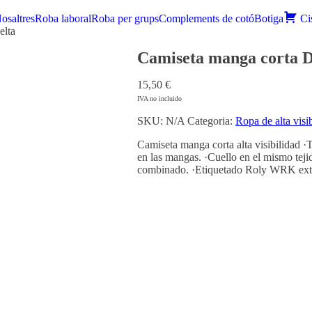
osaltres
Roba laboral
Roba per grups
Complements de cotó
Botiga
Ci
elta
Camiseta manga corta D
15,50
€
IVA no incluido
SKU:
N/A
Categoria:
Ropa de alta visi
Camiseta manga corta alta visibilidad ·T
en las mangas. ·Cuello en el mismo tejid
combinado. ·Etiquetado Roly WRK exter