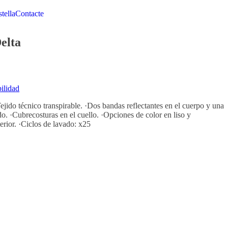
stella
Contacte
elta
bilidad
ejido técnico transpirable. ·Dos bandas reflectantes en el cuerpo y una
o. ·Cubrecosturas en el cuello. ·Opciones de color en liso y
ior. ·Ciclos de lavado: x25