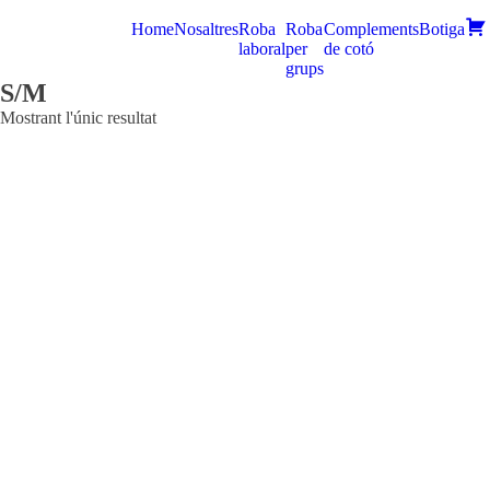
Home
Nosaltres
Roba
Roba
Complements
Botiga
laboral
per
de cotó
grups
S/M
Mostrant l'únic resultat