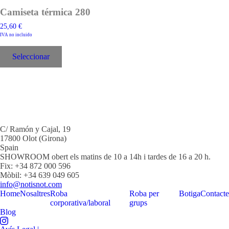
Camiseta térmica 280
25,60
€
IVA no incluido
Aquest
producte
Seleccionar
té
diverses
variants.
Les
opcions
es
poden
triar
C/ Ramón y Cajal, 19
a
17800 Olot (Girona)
la
Spain
pàgina
SHOWROOM obert els matins de 10 a 14h i tardes de 16 a 20 h.
del
Fix: +34 872 000 596
producte
Mòbil: +34 639 049 605
info@notisnot.com
Home
Nosaltres
Roba
Roba per
Botiga
Contacte
corporativa/laboral
grups
Blog