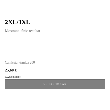
2XL/3XL
Mostrant l'únic resultat
Aquest
producte
té
diverses
variants.
Camiseta térmica 280
Les
opcions
25,60
€
es
IVA no incluido
poden
triar
SELECCIONAR
a
la
pàgina
del
producte