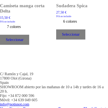
Camiseta manga corta
Sudadera Spica
Delta
27,50
€
IVA no incluido
15,50
€
6 colores
IVA no incluido
7 colores
Este
producto
Este
Seleccionar
tiene
producto
Seleccionar
múltiples
tiene
variantes.
múltiples
Las
variantes.
opciones
Las
se
opciones
pueden
se
elegir
pueden
en
elegir
C/ Ramón y Cajal, 19
la
en
17800 Olot (Girona)
página
la
Spain
de
página
SHOWROOM abierto por las mañanas de 10 a 14h y tardes de 16 a
producto
de
20 h.
producto
Fijo: +34 872 000 596
Móvil: +34 639 049 605
info@notisnot.com