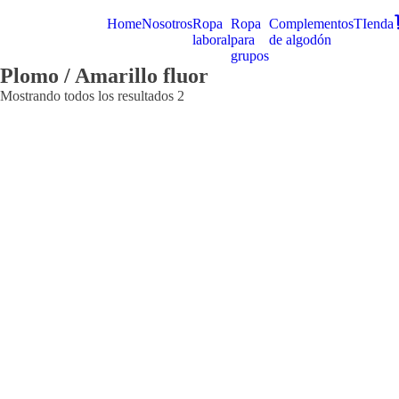
Home
Nosotros
Ropa
Ropa
Complementos
TIenda
laboral
para
de algodón
grupos
Plomo / Amarillo fluor
Mostrando todos los resultados 2